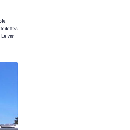
ole.
toilettes
. Le van