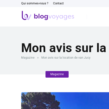
Qui sommes-nous ?
Contact
Mon avis sur la
Magazine
»
Mon avis sur la location de van Jucy
Magazine