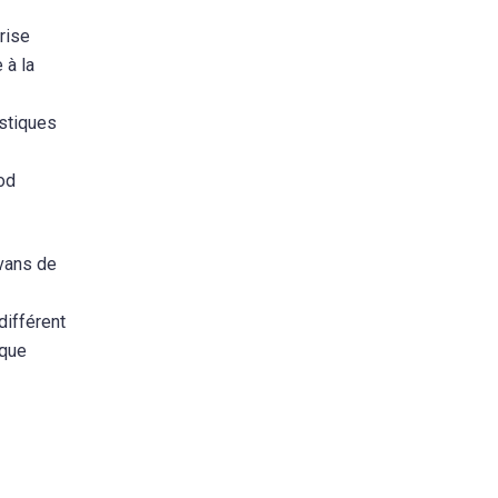
rise
 à la
istiques
od
vans de
différent
 que