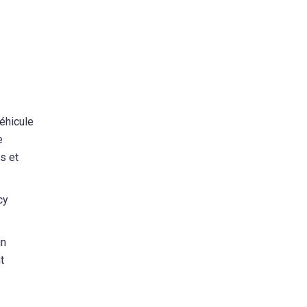
éhicule
e
s et
cy
un
t