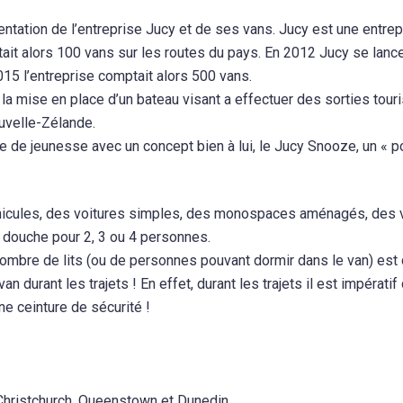
entation de l’entreprise Jucy et de ses vans. Jucy est une entrep
t alors 100 vans sur les routes du pays. En 2012 Jucy se lance
15 l’entreprise comptait alors 500 vans.
a mise en place d’un bateau visant a effectuer des sorties tour
uvelle-Zélande.
de jeunesse avec un concept bien à lui, le Jucy Snooze, un « p
hicules, des voitures simples, des monospaces aménagés, des 
s douche pour 2, 3 ou 4 personnes.
nombre de lits (ou de personnes pouvant dormir dans le van) est 
durant les trajets ! En effet, durant les trajets il est impératif
e ceinture de sécurité !
Christchurch, Queenstown et Dunedin