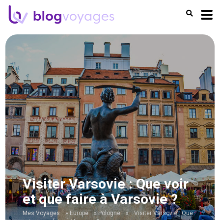
Visiter Varsovie : Que voir
et que faire à Varsovie ?
Mes Voyages
»
Europe
»
Pologne
»
Visiter Varsovie : Que