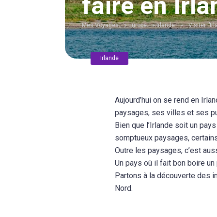
faire en Irl
Mes Voyages
»
Europe
»
Irlande
»
Visiter l’I
Irlande
Aujourd’hui on se rend en Irla
paysages, ses villes et ses pu
Bien que l’Irlande soit un pays
somptueux paysages, certain
Outre les paysages, c’est auss
Un pays où il fait bon boire u
Partons à la découverte des in
Nord.