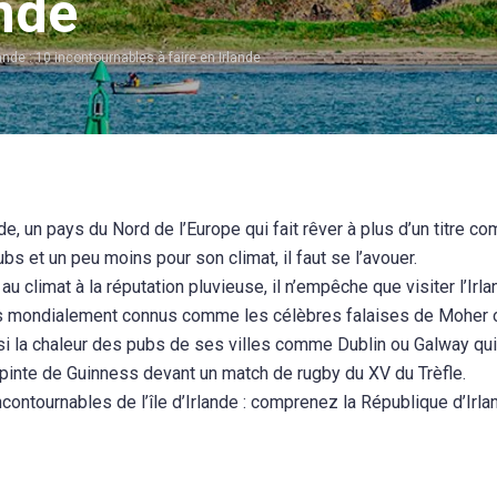
ande
rlande : 10 incontournables à faire en Irlande
nde, un pays du Nord de l’Europe qui fait rêver à plus d’un titre
bs et un peu moins pour son climat, il faut se l’avouer.
 au climat à la réputation pluvieuse, il n’empêche que visiter l’Ir
s mondialement connus comme les célèbres falaises de Moher o
i la chaleur des pubs de ses villes comme Dublin ou Galway qui o
n pinte de Guinness devant un match de rugby du XV du Trèfle.
contournables de l’île d’Irlande : comprenez la République d’Irla