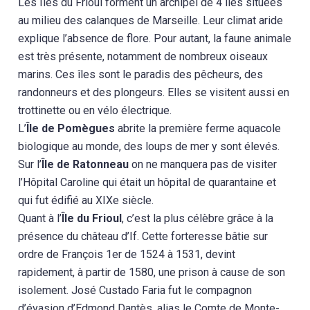
Les Îles du Frioul forment un archipel de 4 îles situées
au milieu des calanques de Marseille. Leur climat aride
explique l’absence de flore. Pour autant, la faune animale
est très présente, notamment de nombreux oiseaux
marins. Ces îles sont le paradis des pêcheurs, des
randonneurs et des plongeurs. Elles se visitent aussi en
trottinette ou en vélo électrique.
L’
Île de Pomègues
abrite la première ferme aquacole
biologique au monde, des loups de mer y sont élevés.
Sur l’
Île de Ratonneau
on ne manquera pas de visiter
l’Hôpital Caroline qui était un hôpital de quarantaine et
qui fut édifié au XIXe siècle.
Quant à l’
Île du Frioul
, c’est la plus célèbre grâce à la
présence du château d’If. Cette forteresse bâtie sur
ordre de François 1er de 1524 à 1531, devint
rapidement, à partir de 1580, une prison à cause de son
isolement. José Custado Faria fut le compagnon
d’évasion d’Edmond Dantès, alias le Comte de Monte-