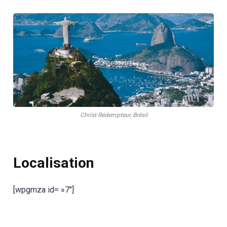
Christ Rédempteur, Brésil
Localisation
[wpgmza id= »7″]