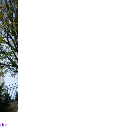
rtre
.