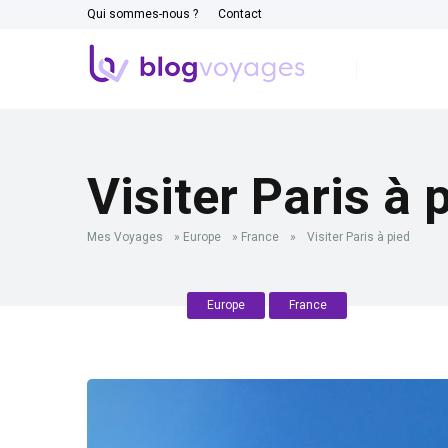
Qui sommes-nous ?
Contact
Visiter Paris à 
Mes Voyages
»
Europe
»
France
»
Visiter Paris à pied
Europe
France