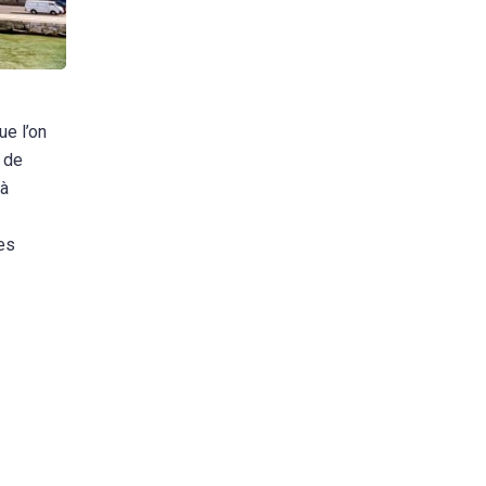
ue l’on
e de
 à
ses