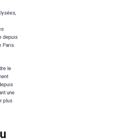
Élysées,
es
ue depuis
e Paris.
dre le
ment
 depuis
ant une
r plus
du