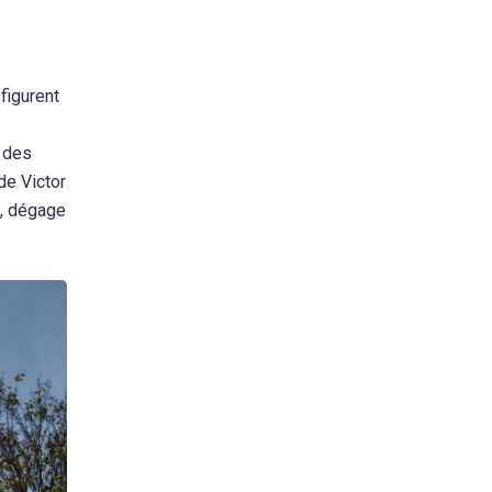
figurent
, des
de Victor
s, dégage