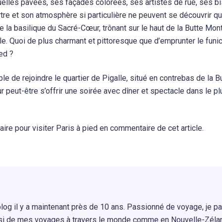
uelles pavées, ses façades colorées, ses artistes de rue, ses bi
re et son atmosphère si particulière ne peuvent se découvrir qu’
la basilique du Sacré-Cœur, trônant sur le haut de la Butte Mon
le. Quoi de plus charmant et pittoresque que d’emprunter le funic
ed ?
ble de rejoindre le quartier de Pigalle, situé en contrebas de la B
 peut-être s’offrir une soirée avec dîner et spectacle dans le pl
aire pour visiter Paris à pied en commentaire de cet article.
blog il y a maintenant près de 10 ans. Passionné de voyage, je pa
ssi de mes voyages à travers le monde comme en Nouvelle-Zéla