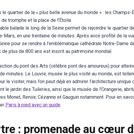
s le quartier de la « plus belle avenue du monde » : les Champs-
 de triomphe et la place de l’Étoile.
ble balade le long de la Seine permet de rejoindre le quartier d
de-Mars, en une trentaine de minutes. Après avoir profité de la v
 la Seine pour se rendre à l’emblématique cathédrale Notre-Dame d
de plus de 800 ans est inscrit au patrimoine mondial.
ection du pont des Arts (célèbre pont des amoureux) pour attein
e de minutes. Le Louvre, musée le plus visité au monde, est telle
r le visiter, mais l’on peut déjà en admirer l’architecture unique
t le jardin des Tuileries, ainsi que le musée de l’Orangerie, abrit
res Monet, Renoir, Cézanne et Gauguin notamment. Pour en savoi
ter
Paris à pied avec un guide
.
tre : promenade au cœur 