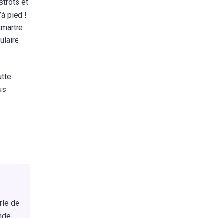
strots et
à pied !
tmartre
ulaire
utte
us
rle de
nde