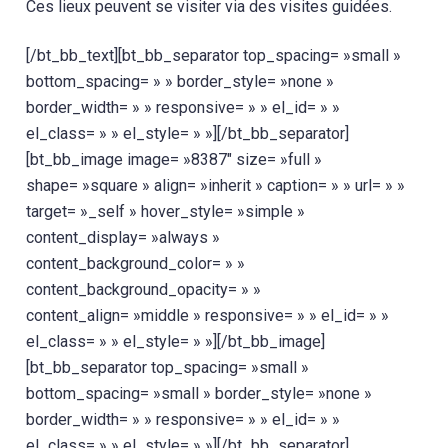
Ces lieux peuvent se visiter via des visites guidées.
[/bt_bb_text][bt_bb_separator top_spacing= »small »
bottom_spacing= » » border_style= »none »
border_width= » » responsive= » » el_id= » »
el_class= » » el_style= » »][/bt_bb_separator]
[bt_bb_image image= »8387″ size= »full »
shape= »square » align= »inherit » caption= » » url= » »
target= »_self » hover_style= »simple »
content_display= »always »
content_background_color= » »
content_background_opacity= » »
content_align= »middle » responsive= » » el_id= » »
el_class= » » el_style= » »][/bt_bb_image]
[bt_bb_separator top_spacing= »small »
bottom_spacing= »small » border_style= »none »
border_width= » » responsive= » » el_id= » »
el_class= » » el_style= » »][/bt_bb_separator]