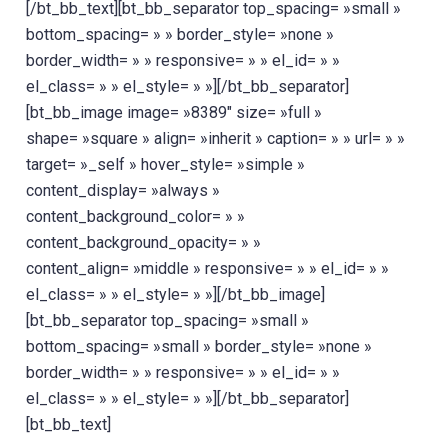
[/bt_bb_text][bt_bb_separator top_spacing= »small »
bottom_spacing= » » border_style= »none »
border_width= » » responsive= » » el_id= » »
el_class= » » el_style= » »][/bt_bb_separator]
[bt_bb_image image= »8389″ size= »full »
shape= »square » align= »inherit » caption= » » url= » »
target= »_self » hover_style= »simple »
content_display= »always »
content_background_color= » »
content_background_opacity= » »
content_align= »middle » responsive= » » el_id= » »
el_class= » » el_style= » »][/bt_bb_image]
[bt_bb_separator top_spacing= »small »
bottom_spacing= »small » border_style= »none »
border_width= » » responsive= » » el_id= » »
el_class= » » el_style= » »][/bt_bb_separator]
[bt_bb_text]