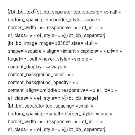
[/bt_bb_text][bt_bb_separator top_spacing= »small »
bottom_spacing= » » border_style= »none »
border_width= » » responsive= » » el_id= » »
el_class= » » el_style= » »][/bt_bb_separator]
[bt_bb_image image= »8386″ size= »full »
shape= »square » align= »inherit » caption= » » url= » »
target= »_self » hover_style= »simple »
content_display= »always »
content_background_color= » »
content_background_opacity= » »
content_align= »middle » responsive= » » el_id= » »
el_class= » » el_style= » »][/bt_bb_image]
[bt_bb_separator top_spacing= »small »
bottom_spacing= »small » border_style= »none »
border_width= » » responsive= » » el_id= » »
el_class= » » el_style= » »][/bt_bb_separator]