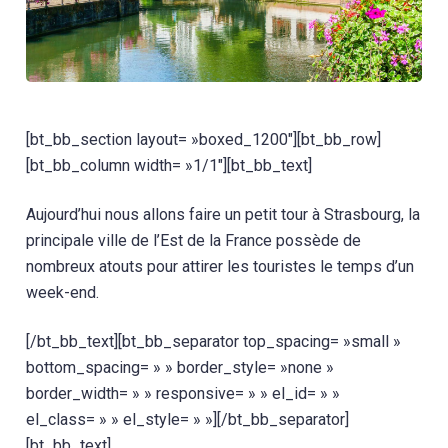
[bt_bb_section layout= »boxed_1200″][bt_bb_row]
[bt_bb_column width= »1/1″][bt_bb_text]
Aujourd’hui nous allons faire un petit tour à Strasbourg, la
principale ville de l’Est de la France possède de
nombreux atouts pour attirer les touristes le temps d’un
week-end.
[/bt_bb_text][bt_bb_separator top_spacing= »small »
bottom_spacing= » » border_style= »none »
border_width= » » responsive= » » el_id= » »
el_class= » » el_style= » »][/bt_bb_separator]
[bt_bb_text]