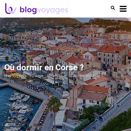
Où dormir en Corse ?
Mes Voyages
»
Europe
»
France
»
Où dormir en Corse ?