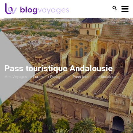
Pass touristique Andalousie
Mes Voyages
»
Europe
»
Espagne
»
Pass touristique Andalousie